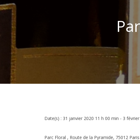
Par
Date(s) : 31 janvier 2020 11 h 00 min - 3 févrie
Parc Floral , Route de la Pyramide, 75012 Paris