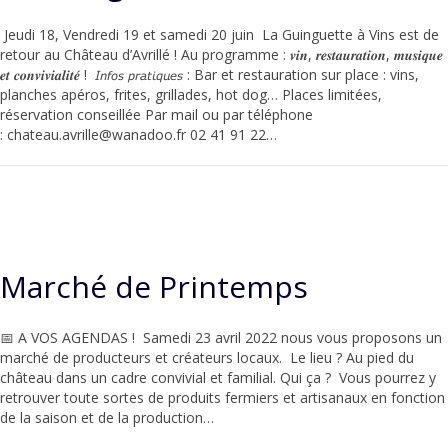
Jeudi 18, Vendredi 19 et samedi 20 juin La Guinguette à Vins est de
retour au Château d’Avrillé ! Au programme : 𝒗𝒊𝒏, 𝒓𝒆𝒔𝒕𝒂𝒖𝒓𝒂𝒕𝒊𝒐𝒏, 𝒎𝒖𝒔𝒊𝒒𝒖𝒆
𝒆𝒕 𝒄𝒐𝒏𝒗𝒊𝒗𝒊𝒂𝒍𝒊𝒕𝒆́ ! 𝘐𝘯𝘧𝘰𝘴 𝘱𝘳𝘢𝘵𝘪𝘲𝘶𝘦𝘴 : Bar et restauration sur place : vins,
planches apéros, frites, grillades, hot dog… Places limitées,
réservation conseillée Par mail ou par téléphone
: chateau.avrille@wanadoo.fr 02 41 91 22…
Marché de Printemps
📅 A VOS AGENDAS ! Samedi 23 avril 2022 nous vous proposons un
marché de producteurs et créateurs locaux. Le lieu ? Au pied du
château dans un cadre convivial et familial. Qui ça ? Vous pourrez y
retrouver toute sortes de produits fermiers et artisanaux en fonction
de la saison et de la production…