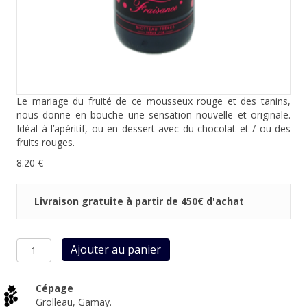
Le mariage du fruité de ce mousseux rouge et des tanins,
nous donne en bouche une sensation nouvelle et originale.
Idéal à l’apéritif, ou en dessert avec du chocolat et / ou des
fruits rouges.
8.20
€
Livraison gratuite à partir de 450€ d'achat
quantité
Ajouter au panier
de
Mousseux
Rouge
Cépage
Fraisance
Grolleau, Gamay.