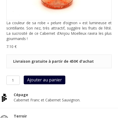
La couleur de sa robe « pelure d’oignon » est lumineuse et
scintillante. Son nez, très attractif, suggère les fruits de l’été.
La sucrosité de ce Cabernet d’Anjou Moelleux ravira les plus
gourmands !
7.10
€
Livraison gratuite à partir de 450€ d'achat
quantité
Ajouter au panier
de
Cabernet
d'Anjou
Cépage
Moelleux
Cabernet Franc et Cabernet Sauvignon.
2025
Terroir